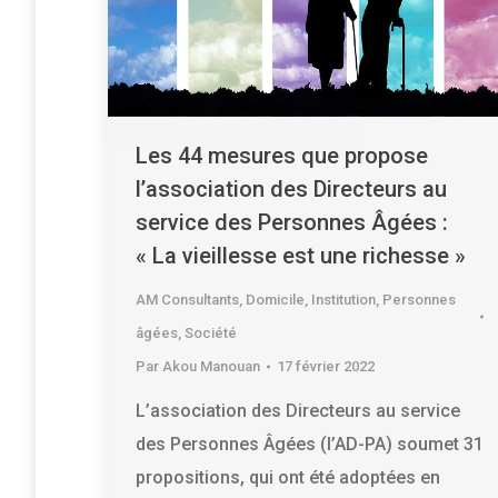
Les 44 mesures que propose
l’association des Directeurs au
service des Personnes Âgées :
« La vieillesse est une richesse »
AM Consultants
,
Domicile
,
Institution
,
Personnes
âgées
,
Société
Par
Akou Manouan
17 février 2022
L’association des Directeurs au service
des Personnes Âgées (l’AD-PA) soumet 31
propositions, qui ont été adoptées en