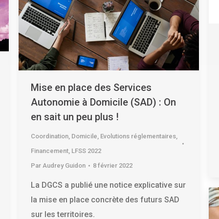
Mise en place des Services
Autonomie à Domicile (SAD) : On
en sait un peu plus !
Coordination
,
Domicile
,
Evolutions réglementaires
,
Financement
,
LFSS 2022
Par
Audrey Guidon
8 février 2022
La DGCS a publié une notice explicative sur
la mise en place concrète des futurs SAD
sur les territoires.