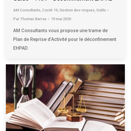
AM Consultants
,
Covid-19
,
Gestion des risques
,
Outils
Par
Thomas Barras
19 mai 2020
AM Consultants vous propose une trame de
Plan de Reprise d’Activité pour le déconfinement
EHPAD