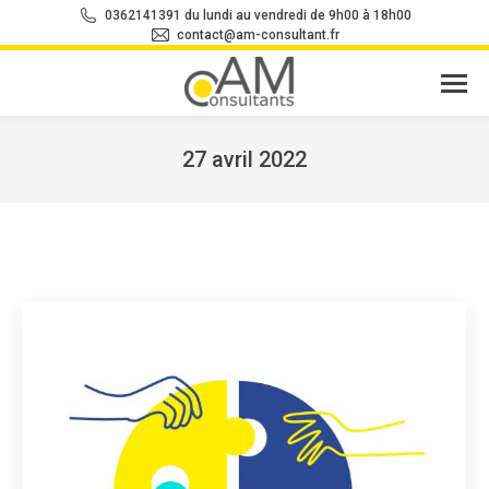
0362141391 du lundi au vendredi de 9h00 à 18h00
contact@am-consultant.fr
27 avril 2022
Vous êtes ici :