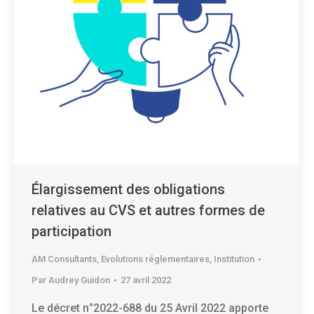
Élargissement des obligations
relatives au CVS et autres formes de
participation
AM Consultants
,
Evolutions réglementaires
,
Institution
Par
Audrey Guidon
27 avril 2022
Le décret n°2022-688 du 25 Avril 2022 apporte