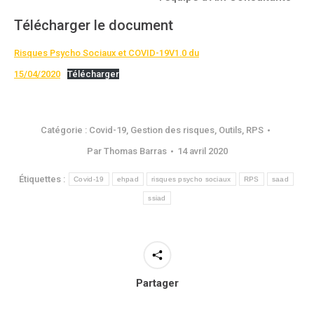
Télécharger le document
Risques Psycho Sociaux et COVID-19V1.0 du
15/04/2020
Télécharger
Catégorie :
Covid-19
,
Gestion des risques
,
Outils
,
RPS
Par
Thomas Barras
14 avril 2020
Étiquettes :
Covid-19
ehpad
risques psycho sociaux
RPS
saad
ssiad
Partager