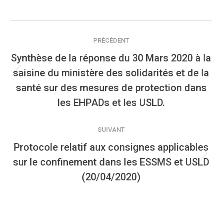
Navigation
des
PRÉCÉDENT
articles
Synthèse de la réponse du 30 Mars 2020 à la
saisine du ministère des solidarités et de la
Article
santé sur des mesures de protection dans
précédent
les EHPADs et les USLD.
:
SUIVANT
Protocole relatif aux consignes applicables
Article
sur le confinement dans les ESSMS et USLD
suivant
(20/04/2020)
: