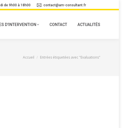
di de 9h00 à 18h00
contact@am-consultant.fr
S D’INTERVENTION
CONTACT
ACTUALITÉS
Vous êtes ici :
Accueil
Entrées étiquetées avec "Evaluations"